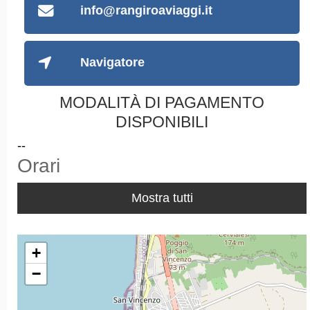
info@rangiroaviaggi.it
Navigatore
MODALITÀ DI PAGAMENTO
DISPONIBILI
--
Orari
Mostra tutti
+
−