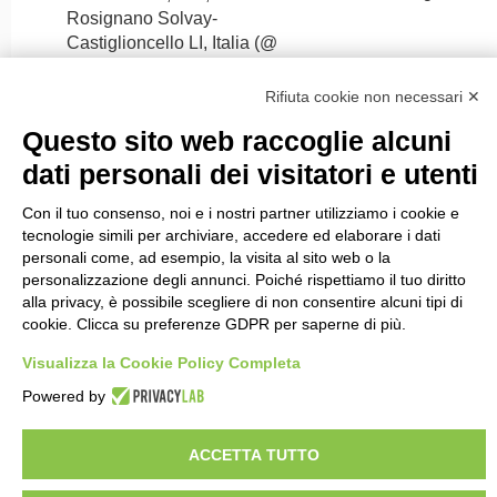
Rosignano Solvay-
Castiglioncello LI, Italia (@
36km)
Rifiuta cookie non necessari ✕
Questo sito web raccoglie alcuni
dati personali dei visitatori e utenti
Con il tuo consenso, noi e i nostri partner utilizziamo i cookie e
tecnologie simili per archiviare, accedere ed elaborare i dati
personali come, ad esempio, la visita al sito web o la
Rete sociale
personalizzazione degli annunci. Poiché rispettiamo il tuo diritto
alla privacy, è possibile scegliere di non consentire alcuni tipi di
cookie. Clicca su preferenze GDPR per saperne di più.
Visualizza la Cookie Policy Completa
Contatto
Powered by
Viaggiare da Soci - Gattinoni Travel Network
Via Statuto 2
20121 - Milano
ACCETTA TUTTO
Telefono: 02.39864867 - Emergenze in viaggio 02.39864425