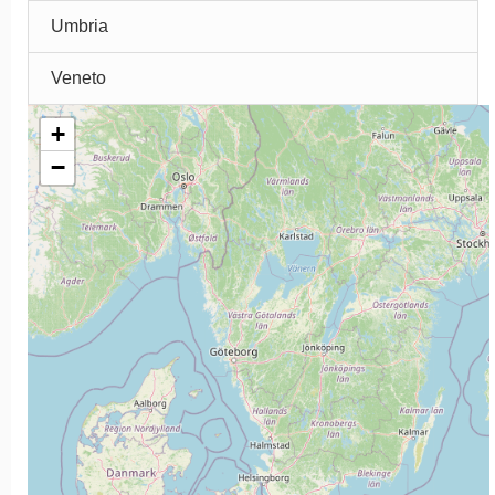
Umbria
Veneto
+
−