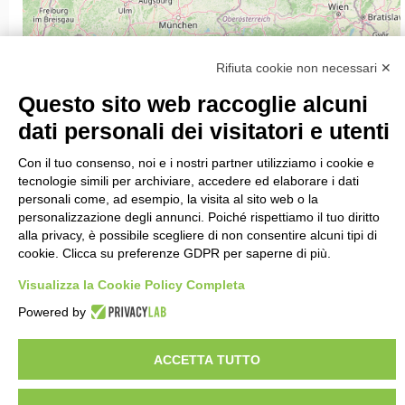
Rifiuta cookie non necessari ✕
Questo sito web raccoglie alcuni
dati personali dei visitatori e utenti
25
56
Con il tuo consenso, noi e i nostri partner utilizziamo i cookie e
31
11
tecnologie simili per archiviare, accedere ed elaborare i dati
9
personali come, ad esempio, la visita al sito web o la
76
personalizzazione degli annunci. Poiché rispettiamo il tuo diritto
18
alla privacy, è possibile scegliere di non consentire alcuni tipi di
cookie. Clicca su preferenze GDPR per saperne di più.
7
Visualizza la Cookie Policy Completa
9
Powered by
3
4
ACCETTA TUTTO
13