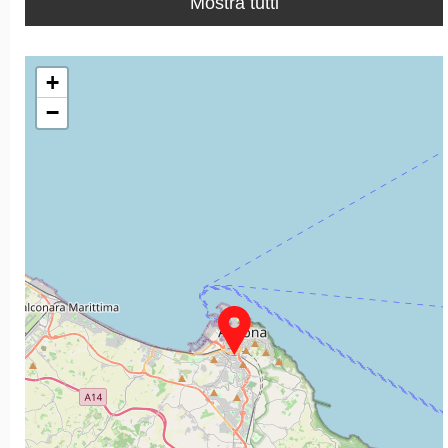
Mostra tutti
+
−