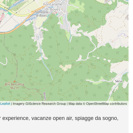
Leaflet
| Imagery GIScience Research Group | Map data © OpenStreetMap contributors
our experience, vacanze open air, spiagge da sogno,