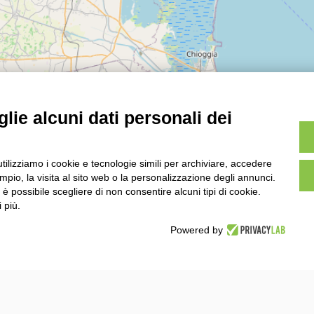
lie alcuni dati personali dei
utilizziamo i cookie e tecnologie simili per archiviare, accedere
pio, la visita al sito web o la personalizzazione degli annunci.
, è possibile scegliere di non consentire alcuni tipi di cookie.
 più.
 offerte esclusive destinate ai soci coop e tantissime p
Powered by
Rete sociale