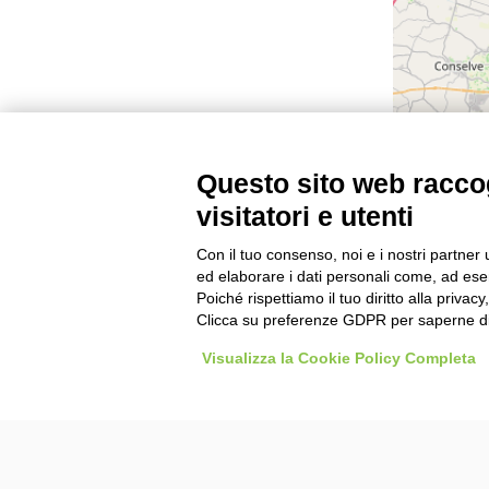
Questo sito web raccog
visitatori e utenti
Con il tuo consenso, noi e i nostri partner 
ed elaborare i dati personali come, ad esem
Poiché rispettiamo il tuo diritto alla privacy
Clicca su preferenze GDPR per saperne di
Agenzie Viaggiare da Soci: la tua agenzia viaggio con
Visualizza la Cookie Policy Completa