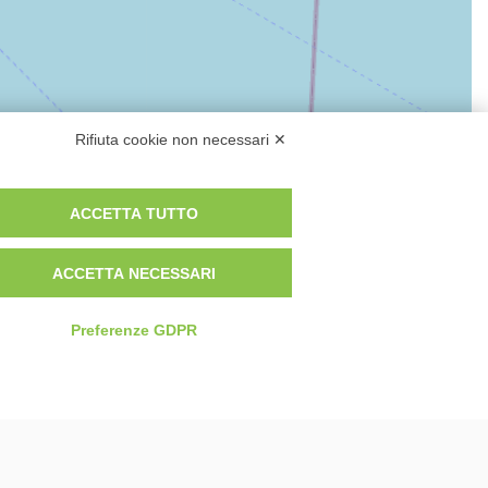
Rifiuta cookie non necessari ✕
ACCETTA TUTTO
ACCETTA NECESSARI
Leaflet
| Imagery GIScience Research Group | Map data © OpenStreetMap contributors
roposte e idee di viaggio.
Preferenze GDPR
Contatto