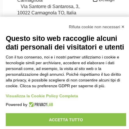
Carmagnola
Via Santorre di Santarosa, 3,
10022 Carmagnola TO, Italia
(@ 53km)
Rifiuta cookie non necessari ✕
Questo sito web raccoglie alcuni
dati personali dei visitatori e utenti
Con il tuo consenso, noi e i nostri partner utilizziamo i cookie e
tecnologie simili per archiviare, accedere ed elaborare i dati
personali come, ad esempio, la visita al sito web o la
Rete sociale
personalizzazione degli annunci. Poiché rispettiamo il tuo diritto
alla privacy, è possibile scegliere di non consentire alcuni tipi di
cookie. Clicca su preferenze GDPR per saperne di più.
Visualizza la Cookie Policy Completa
Contatto
Powered by
Viaggiare da Soci - Gattinoni Travel Network
Via Statuto 2
20121 - Milano
ACCETTA TUTTO
Telefono: 02.39864867 - Emergenze in viaggio 02.39864425