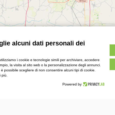
lie alcuni dati personali dei
utilizziamo i cookie e tecnologie simili per archiviare, accedere
pio, la visita al sito web o la personalizzazione degli annunci.
, è possibile scegliere di non consentire alcuni tipi di cookie.
 più.
 offerte esclusive destinate ai soci coop e tantissime p
Powered by
Rete sociale