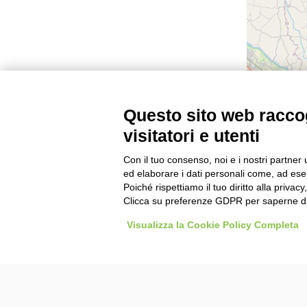
Questo sito web raccog
visitatori e utenti
Con il tuo consenso, noi e i nostri partner 
ed elaborare i dati personali come, ad esem
Poiché rispettiamo il tuo diritto alla privacy
Clicca su preferenze GDPR per saperne di
Agenzie Viaggiare da Soci: la tua agenzia viaggio con
Visualizza la Cookie Policy Completa