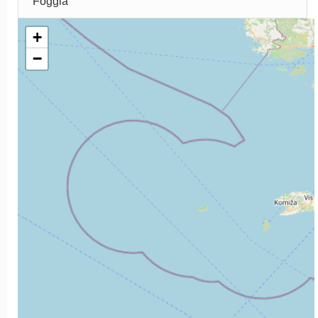
Foggia
+
−