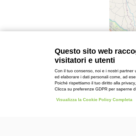
Questo sito web raccog
visitatori e utenti
Con il tuo consenso, noi e i nostri partner 
ed elaborare i dati personali come, ad esem
Poiché rispettiamo il tuo diritto alla privacy
Clicca su preferenze GDPR per saperne di
Agenzie Viaggiare da Soci: la tua agenzia viaggio con
Visualizza la Cookie Policy Completa