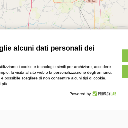
lie alcuni dati personali dei
utilizziamo i cookie e tecnologie simili per archiviare, accedere
pio, la visita al sito web o la personalizzazione degli annunci.
, è possibile scegliere di non consentire alcuni tipi di cookie.
 più.
 offerte esclusive destinate ai soci coop e tantissime p
Powered by
Rete sociale