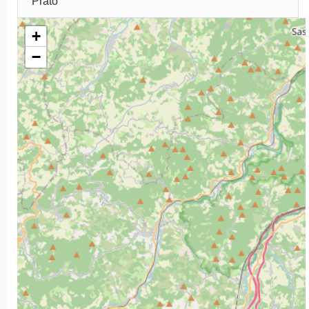
Prato
+
−