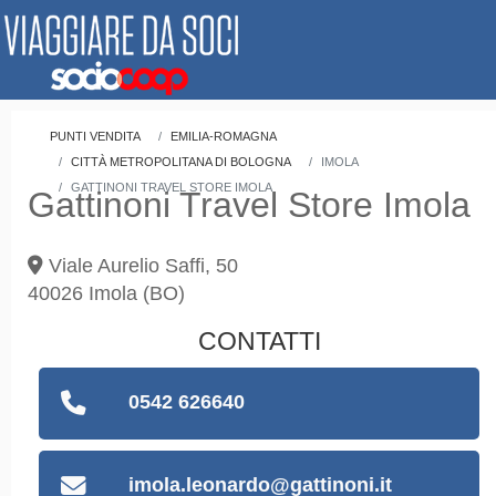
PUNTI VENDITA
EMILIA-ROMAGNA
CITTÀ METROPOLITANA DI BOLOGNA
IMOLA
GATTINONI TRAVEL STORE IMOLA
Gattinoni Travel Store Imola
Viale Aurelio Saffi, 50
40026
Imola
(BO)
CONTATTI
0542 626640
imola.leonardo@gattinoni.it