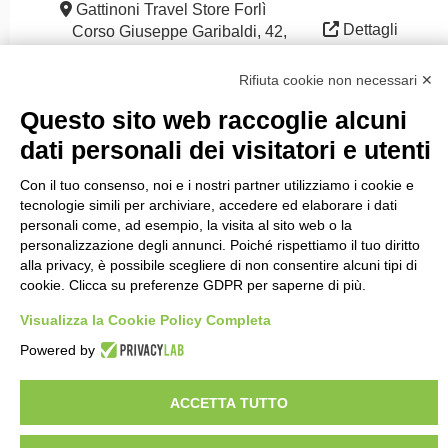
Gattinoni Travel Store Forlì
Dettagli
Corso Giuseppe Garibaldi, 42,
47121 Forlì FC, Italia (@ 30km)
Rifiuta cookie non necessari ✕
Questo sito web raccoglie alcuni
dati personali dei visitatori e utenti
Con il tuo consenso, noi e i nostri partner utilizziamo i cookie e
tecnologie simili per archiviare, accedere ed elaborare i dati
personali come, ad esempio, la visita al sito web o la
Rete sociale
personalizzazione degli annunci. Poiché rispettiamo il tuo diritto
alla privacy, è possibile scegliere di non consentire alcuni tipi di
cookie. Clicca su preferenze GDPR per saperne di più.
Visualizza la Cookie Policy Completa
Contatto
Powered by
Viaggiare da Soci - Gattinoni Travel Network
Via Statuto 2
20121 - Milano
ACCETTA TUTTO
Telefono: 02.39864867 - Emergenze in viaggio 02.39864425